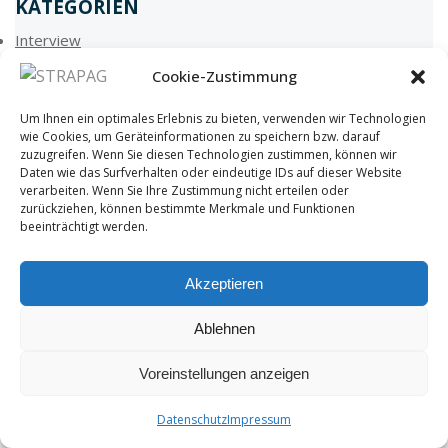
KATEGORIEN
Interview
Messtechnik
Cookie-Zustimmung
Mobile Inhouse
Um Ihnen ein optimales Erlebnis zu bieten, verwenden wir Technologien
Team-Interview
wie Cookies, um Geräteinformationen zu speichern bzw. darauf
Wireless
zuzugreifen. Wenn Sie diesen Technologien zustimmen, können wir
Daten wie das Surfverhalten oder eindeutige IDs auf dieser Website
verarbeiten. Wenn Sie Ihre Zustimmung nicht erteilen oder
zurückziehen, können bestimmte Merkmale und Funktionen
beeinträchtigt werden.
info@strapag.ch
+41 32 387 13 00
Werkstrasse 36 3250 Lyss
Akzeptieren
Ablehnen
Copyright by STRAPAG -
Impressum
-
Datenschutz
-
Webagentur
Voreinstellungen anzeigen
Datenschutz
Impressum